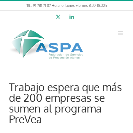
Saltar
Tlf.: 91 781 71 07 Horario: Lunes-viernes 8.30-15.30h
al
X
LinkedIn
contenido
Trabajo espera que más
de 200 empresas se
sumen al programa
PreVea