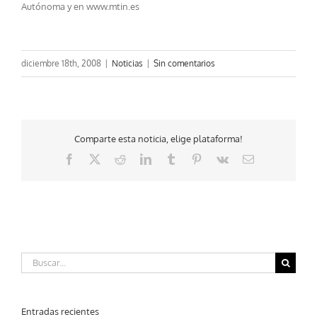
Autónoma y en www.mtin.es
diciembre 18th, 2008
|
Noticias
|
Sin comentarios
Comparte esta noticia, elige plataforma!
Facebook
X
Reddit
LinkedIn
Tumblr
Pinterest
Vk
Correo
electrónico
Buscar:
Entradas recientes