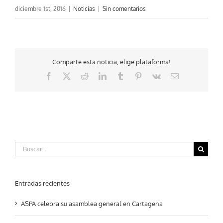
diciembre 1st, 2016
|
Noticias
|
Sin comentarios
Comparte esta noticia, elige plataforma!
Facebook
X
Reddit
LinkedIn
Tumblr
Pinterest
Vk
Correo
electrónico
Buscar:
Entradas recientes
ASPA celebra su asamblea general en Cartagena