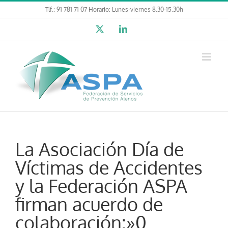
Saltar
Tlf.: 91 781 71 07 Horario: Lunes-viernes 8.30-15.30h
al
X
LinkedIn
contenido
La Asociación Día de
Víctimas de Accidentes
y la Federación ASPA
firman acuerdo de
colaboración:»0