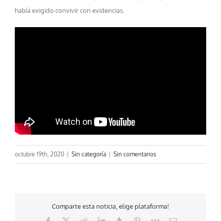
había exigido convivir con evidencias.
octubre 19th, 2020
|
Sin categoría
|
Sin comentarios
Comparte esta noticia, elige plataforma!
Facebook
X
Reddit
LinkedIn
Tumblr
Pinterest
Vk
Correo