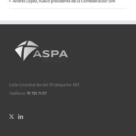
Andrés Lopez, nuevo presidente de la Confederación SPA
Calle Cristobal Bordiú 35 despacho 503
Teléfono:
91 781 71 07