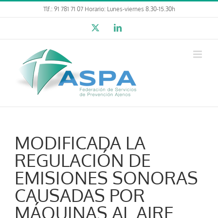
Saltar
Tlf.: 91 781 71 07 Horario: Lunes-viernes 8.30-15.30h
al
X
LinkedIn
contenido
MODIFICADA LA
REGULACIÓN DE
EMISIONES SONORAS
CAUSADAS POR
MÁQUINAS AL AIRE