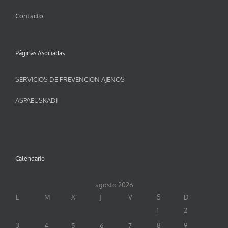
Contacto
Páginas Asociadas
SERVICIOS DE PREVENCION AJENOS
ASPAEUSKADI
Calendario
agosto 2026
L
M
X
J
V
S
D
1
2
3
4
5
6
7
8
9