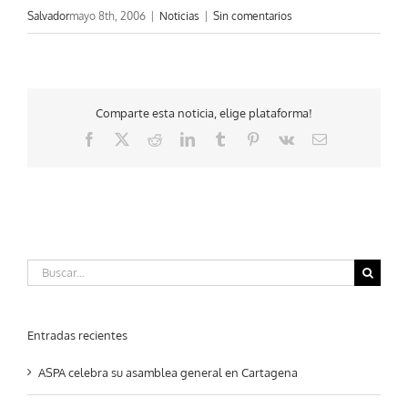
Salvador
mayo 8th, 2006
|
Noticias
|
Sin comentarios
Comparte esta noticia, elige plataforma!
Facebook
X
Reddit
LinkedIn
Tumblr
Pinterest
Vk
Correo
electrónico
Buscar:
Entradas recientes
ASPA celebra su asamblea general en Cartagena