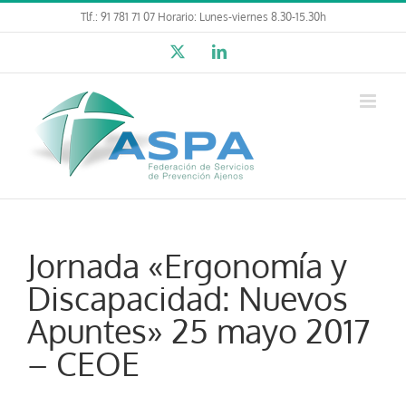
Saltar
Tlf.: 91 781 71 07 Horario: Lunes-viernes 8.30-15.30h
al
X
LinkedIn
contenido
Jornada «Ergonomía y
Discapacidad: Nuevos
Apuntes» 25 mayo 2017
– CEOE