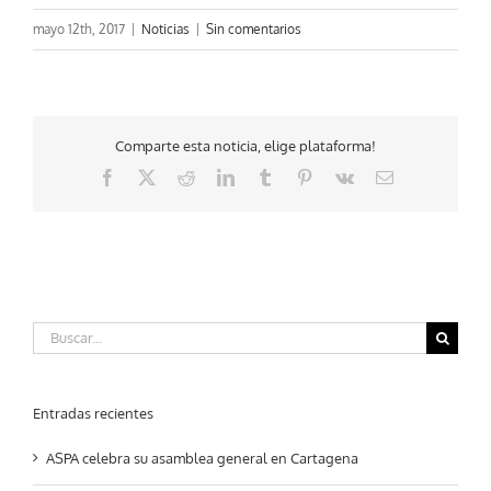
mayo 12th, 2017
|
Noticias
|
Sin comentarios
Comparte esta noticia, elige plataforma!
Facebook
X
Reddit
LinkedIn
Tumblr
Pinterest
Vk
Correo
electrónico
Buscar:
Entradas recientes
ASPA celebra su asamblea general en Cartagena